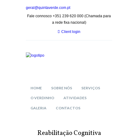
geral@quintaverde.com.pt
Fale connosco +351 239 620 000 (Chamada para
a rede fixa nacional)
Client login
HOME
SOBRE NÓS
SERVIÇOS
O VERDINHO
ATIVIDADES
GALERIA
CONTACTOS
Reabilitação Cognitiva