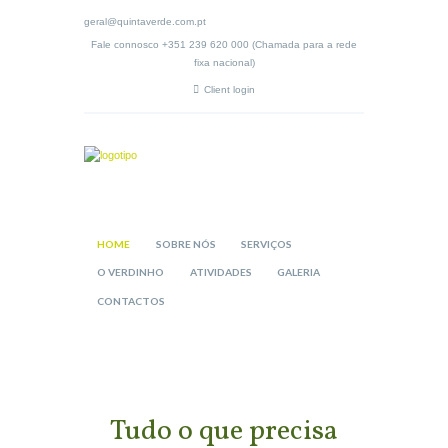
geral@quintaverde.com.pt
Fale connosco +351 239 620 000 (Chamada para a rede
fixa nacional)
Client login
HOME
SOBRE NÓS
SERVIÇOS
O VERDINHO
ATIVIDADES
GALERIA
CONTACTOS
Tudo o que precisa