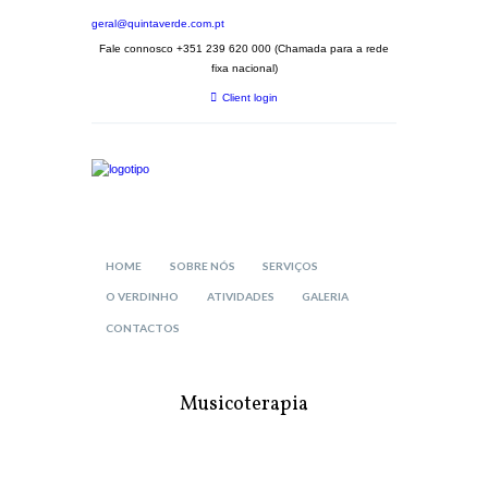
geral@quintaverde.com.pt
Fale connosco +351 239 620 000 (Chamada para a rede
fixa nacional)
Client login
HOME
SOBRE NÓS
SERVIÇOS
O VERDINHO
ATIVIDADES
GALERIA
CONTACTOS
Musicoterapia