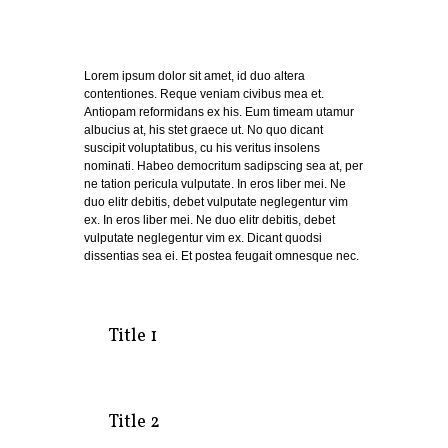
Lorem ipsum dolor sit amet, id duo altera
contentiones. Reque veniam civibus mea et.
Antiopam reformidans ex his. Eum timeam utamur
albucius at, his stet graece ut. No quo dicant
suscipit voluptatibus, cu his veritus insolens
nominati. Habeo democritum sadipscing sea at, per
ne tation pericula vulputate. In eros liber mei. Ne
duo elitr debitis, debet vulputate neglegentur vim
ex. In eros liber mei. Ne duo elitr debitis, debet
vulputate neglegentur vim ex. Dicant quodsi
dissentias sea ei. Et postea feugait omnesque nec.
Title 1
Title 2