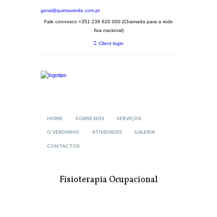
geral@quintaverde.com.pt
Fale connosco +351 239 620 000 (Chamada para a rede
fixa nacional)
Client login
HOME
SOBRE NÓS
SERVIÇOS
O VERDINHO
ATIVIDADES
GALERIA
CONTACTOS
Fisioterapia Ocupacional