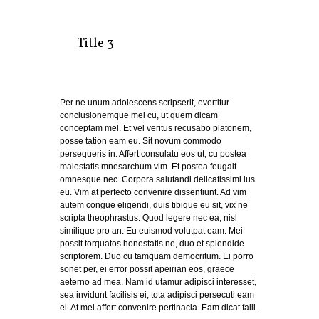
Title 3
Per ne unum adolescens scripserit, evertitur
conclusionemque mel cu, ut quem dicam
conceptam mel. Et vel veritus recusabo platonem,
posse tation eam eu. Sit novum commodo
persequeris in. Affert consulatu eos ut, cu postea
maiestatis mnesarchum vim. Et postea feugait
omnesque nec. Corpora salutandi delicatissimi ius
eu. Vim at perfecto convenire dissentiunt. Ad vim
autem congue eligendi, duis tibique eu sit, vix ne
scripta theophrastus. Quod legere nec ea, nisl
similique pro an. Eu euismod volutpat eam. Mei
possit torquatos honestatis ne, duo et splendide
scriptorem. Duo cu tamquam democritum. Ei porro
sonet per, ei error possit apeirian eos, graece
aeterno ad mea. Nam id utamur adipisci interesset,
sea invidunt facilisis ei, tota adipisci persecuti eam
ei. At mei affert convenire pertinacia. Eam dicat falli.